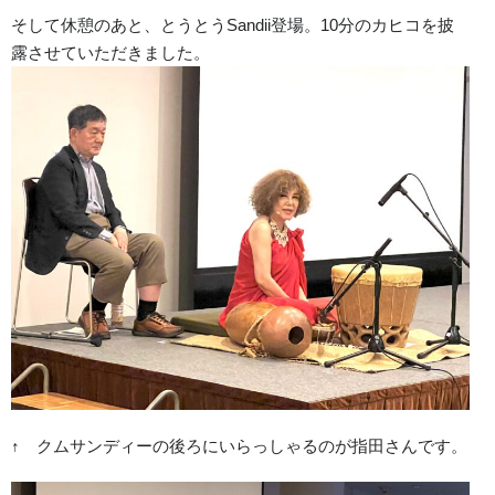
そして休憩のあと、とうとうSandii登場。10分のカヒコを披
Instagram
露させていただきました。
広島校
愛媛校
Na Puakea O Ko’olaupoko
Sandii.info
↑ クムサンディーの後ろにいらっしゃるのが指田さんです。