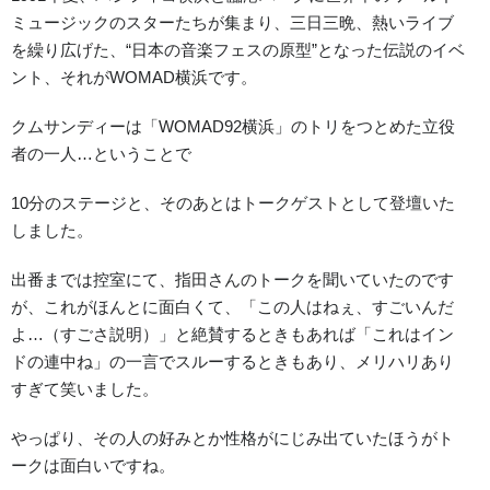
NEWS
ミュージックのスターたちが集まり、三日三晩、熱いライブ
を繰り広げた、“日本の音楽フェスの原型”となった伝説のイベ
BLOG
ント、それがWOMAD横浜です。
CONTACT
クムサンディーは「WOMAD92横浜」のトリをつとめた立役
者の一人…ということで
イベント出演依頼
10分のステージと、そのあとはトークゲストとして登壇いた
しました。
ACCESS
出番までは控室にて、指田さんのトークを聞いていたのです
イベント出演/メディア掲載
が、これがほんとに面白くて、「この人はねぇ、すごいんだ
よ…（すごさ説明）」と絶賛するときもあれば「これはイン
見学・体験レッスンのご案内
ドの連中ね」の一言でスルーするときもあり、メリハリあり
すぎて笑いました。
会員専用サイト
やっぱり、その人の好みとか性格がにじみ出ていたほうがト
ークは面白いですね。
Facebook