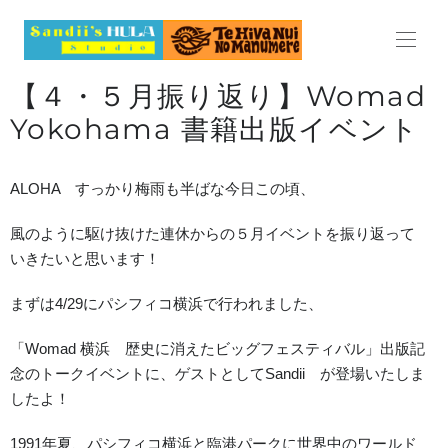
HOME
【４・５月振り返り】Womad
ABOUT
Yokohama 書籍出版イベント
LESSON
ALOHA すっかり梅雨も半ばな今日この頃、
レッスン
風のように駆け抜けた連休からの５月イベントを振り返って
料金表
いきたいと思います！
まずは4/29にパシフィコ横浜で行われました、
スケジュール
「Womad 横浜 歴史に消えたビッグフェスティバル」出版記
見学・体験レッスンのご案内
念のトークイベントに、ゲストとしてSandii が登場いたしま
したよ！
よくある質問
1991年夏、パシフィコ横浜と臨港パークに世界中のワールド