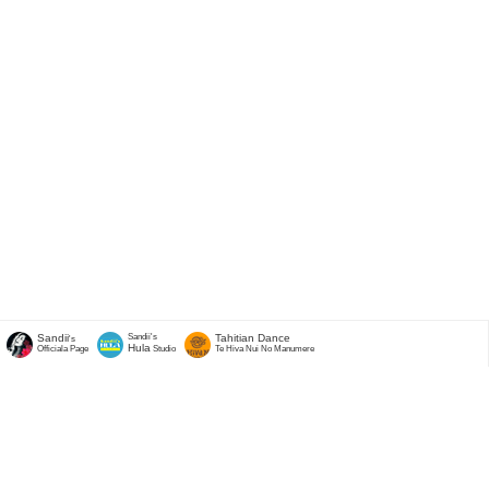
Sandii
Sandii's
Tahitian Dance
's
Hula
Officiala Page
Studio
Te Hiva Nui No Manumere