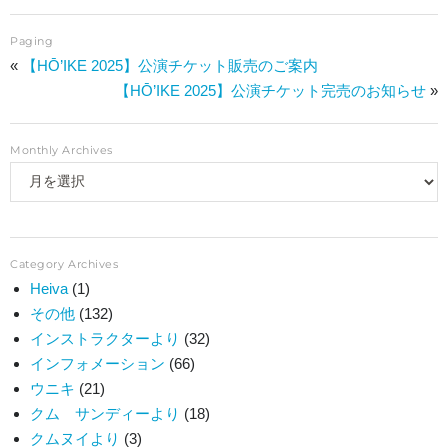
NEWS
Paging
BLOG
«
【HŌ’IKE 2025】公演チケット販売のご案内
【HŌ’IKE 2025】公演チケット完売のお知らせ
»
CONTACT
Monthly Archives
イベント出演依頼
ACCESS
Category Archives
イベント出演/メディア掲載
Heiva
(1)
その他
(132)
見学・体験レッスンのご案内
インストラクターより
(32)
インフォメーション
(66)
会員専用サイト
ウニキ
(21)
クム サンディーより
(18)
Facebook
クムヌイより
(3)