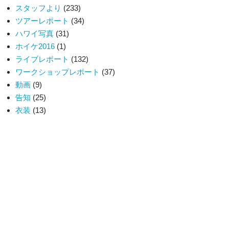
スタッフより
(233)
Instagram
ツアーレポート
(34)
ハワイ写真
(31)
ホイケ2016
(1)
広島校
ライブレポート
(132)
ワークショップレポート
(37)
愛媛校
動画
(9)
告知
(25)
Na Puakea O Ko’olaupoko
衣装
(13)
Sandii.info