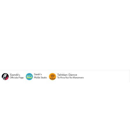
Sandii
Sandii's
Tahitian Dance
's
Hula
Officiala Page
Studio
Te Hiva Nui No Manumere