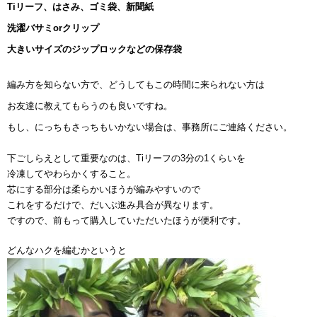
NEWS
Tiリーフ、はさみ、ゴミ袋、新聞紙
洗濯バサミorクリップ
BLOG
大きいサイズのジップロックなどの保存袋
CONTACT
編み方を知らない方で、どうしてもこの時間に来られない方は
お友達に教えてもらうのも良いですね。
イベント出演依頼
もし、にっちもさっちもいかない場合は、事務所にご連絡ください。
ACCESS
下ごしらえとして重要なのは、Tiリーフの3分の1くらいを
冷凍してやわらかくすること。
イベント出演/メディア掲載
芯にする部分は柔らかいほうが編みやすいので
これをするだけで、だいぶ進み具合が異なります。
ですので、前もって購入していただいたほうが便利です。
見学・体験レッスンのご案内
どんなハクを編むかというと
会員専用サイト
Facebook