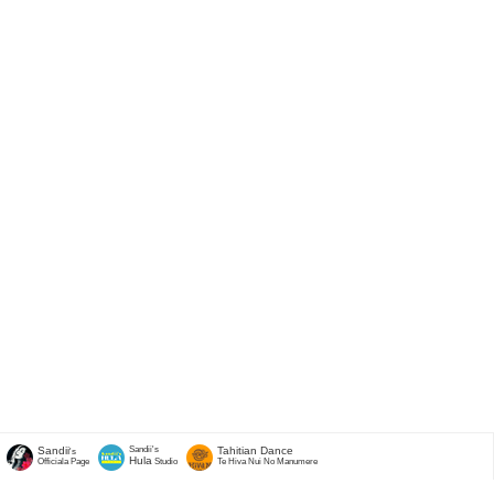
Sandii
Sandii's
Tahitian Dance
's
Hula
Officiala Page
Studio
Te Hiva Nui No Manumere