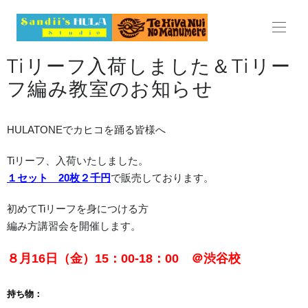
HOME
Tiリーフ入荷しました＆Tiリー
ABOUT
フ編み教室のお知らせ
LESSON
HULATONEでカヒコを踊る皆様へ
レッスン
Tiリーフ、入荷いたしました。
料金表
１セット 20枚２千円
で販売しております。
初めてTiリーフを身につける方
スケジュール
編み方講習会を開催します。
見学・体験レッスンのご案内
８月16日（金）15：00-18：00 ＠渋谷校
よくある質問
持ち物：