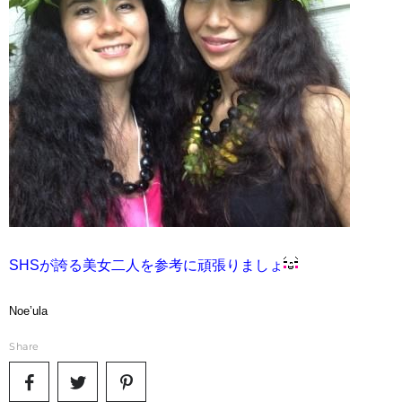
Instagram
広島校
愛媛校
Na Puakea O Ko’olaupoko
Sandii.info
SHSが誇る美女二人を参考に頑張りましょ
Noe’ula
Share