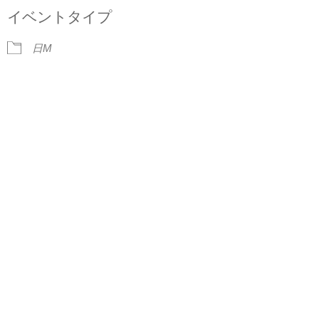
NEWS
イベントタイプ
BLOG
日M
CONTACT
イベント出演依頼
ACCESS
イベント出演/メディア掲載
見学・体験レッスンのご案内
会員専用サイト
Facebook