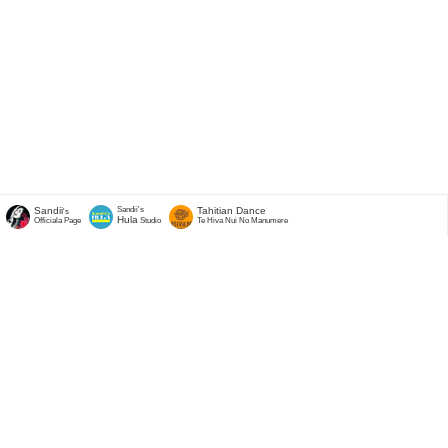
Sandii
Sandii's
Tahitian Dance
's
Hula
Officiala Page
Studio
Te Hiva Nui No Manumere