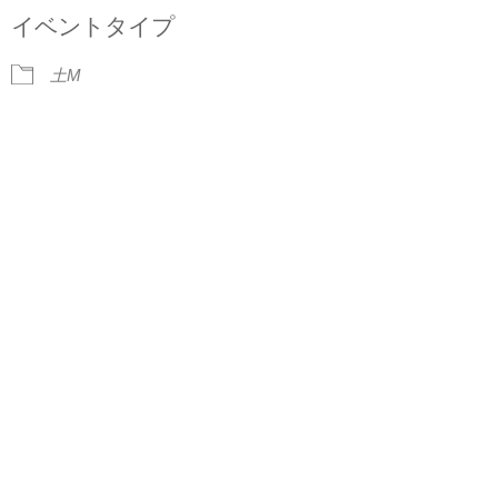
NEWS
イベントタイプ
BLOG
土M
CONTACT
イベント出演依頼
ACCESS
イベント出演/メディア掲載
見学・体験レッスンのご案内
会員専用サイト
Facebook