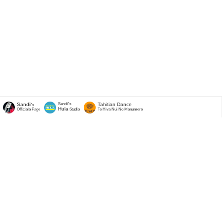
Sandii
Sandii's
Tahitian Dance
's
Hula
Officiala Page
Studio
Te Hiva Nui No Manumere