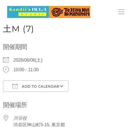
HOME
土M (7)
ABOUT
開催期間
LESSON
2026/06/06(土)
レッスン
10:00 - 11:30
料金表
ADD TO CALENDAR
スケジュール
Download ICS
Google Calendar
開催場所
見学・体験レッスンのご案内
渋谷校
よくある質問
渋谷区神山町5-15, 東京都