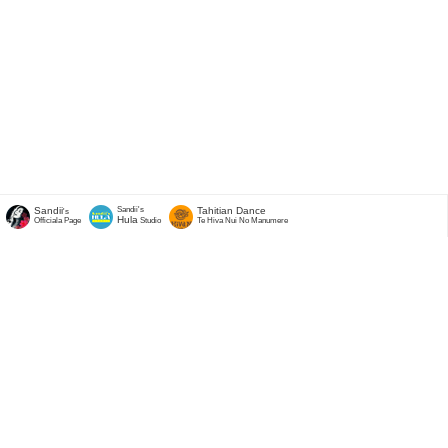
Sandii
Sandii's
Tahitian Dance
's
Hula
Officiala Page
Studio
Te Hiva Nui No Manumere