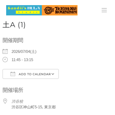
HOME
土A (1)
ABOUT
開催期間
LESSON
2026/07/04(土)
レッスン
11:45 - 13:15
料金表
ADD TO CALENDAR
スケジュール
Download ICS
Google Calendar
開催場所
見学・体験レッスンのご案内
渋谷校
よくある質問
渋谷区神山町5-15, 東京都