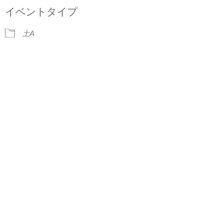
NEWS
イベントタイプ
BLOG
土A
CONTACT
イベント出演依頼
ACCESS
イベント出演/メディア掲載
見学・体験レッスンのご案内
会員専用サイト
Facebook