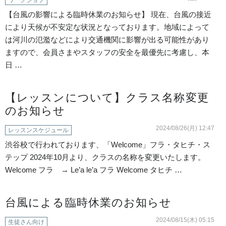
ワークショプ
NEWS
【台風の影響による臨時休業のお知らせ】 現在、台風の接近
により天候が不安定な状況となっております。地域によって
BLOG
は河川の氾濫などにより交通機関に影響が出る可能性があり
ますので、会員さまやスタッフの安全を最優先に考慮し、本
CONTACT
日 …
イベント出演依頼
【レッスンについて】クラス名称変更
ACCESS
のお知らせ
2024/08/26(月) 12:47
レッスンスケジュール
イベント出演/メディア掲載
渋谷校で行われております、「Welcome」フラ・タヒチ・ス
テップ 2024年10月より、クラスの名称を変更いたします。
見学・体験レッスンのご案内
Welcome フラ → Le’a le’a フラ Welcome タヒチ …
会員専用サイト
台風による臨時休業のお知らせ
Facebook
2024/08/15(木) 05:15
生徒さん向け