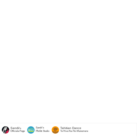
Sandii
Sandii's
Tahitian Dance
's
Hula
Officiala Page
Studio
Te Hiva Nui No Manumere