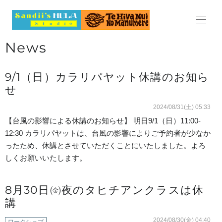
HOME
News
ABOUT
9/1（日）カラリパヤット休講のお知ら
LESSON
せ
レッスン
2024/08/31(土) 05:33
【台風の影響による休講のお知らせ】 明日9/1（日）11:00-
料金表
12:30 カラリパヤットは、台風の影響によりご予約者が少なか
ったため、休講とさせていただくことにいたしました。よろ
スケジュール
しくお願いいたします。
見学・体験レッスンのご案内
8月30日㈮夜のタヒチアンクラスは休
よくある質問
講
2024/08/30(金) 04:40