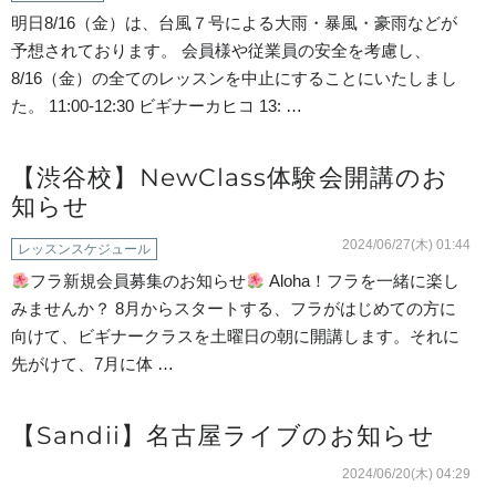
明日8/16（金）は、台風７号による大雨・暴風・豪雨などが
Instagram
予想されております。 会員様や従業員の安全を考慮し、
8/16（金）の全てのレッスンを中止にすることにいたしまし
広島校
た。 11:00-12:30 ビギナーカヒコ 13: …
愛媛校
【渋谷校】NewClass体験会開講のお
知らせ
Na Puakea O Ko’olaupoko
2024/06/27(木) 01:44
レッスンスケジュール
Sandii.info
フラ新規会員募集のお知らせ
Aloha！フラを一緒に楽し
みませんか？ 8月からスタートする、フラがはじめての方に
向けて、ビギナークラスを土曜日の朝に開講します。それに
先がけて、7月に体 …
【Sandii】名古屋ライブのお知らせ
2024/06/20(木) 04:29