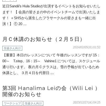
近日Sandii’s Hula Studioが出演するイベントをお知らせいたし
ます！ 【 会員の皆さまの中のイベントチームで出演いたしま
す！ ＋SHSから派生したフラサークルの皆さまも一緒に出
演！】 ① 20 …
月Ｃ休講のお知らせ（２月５日）
2024/02/05(月) 01:52
生徒さん向け
【重要】本日のレッスンについて 午後のレッスンですが 15：
00～ T.step、16：15～ Vahine1 については、スケジュール
通り行います。 夜の月Ｃクラスは、雪の予報が出ているため
休講とし、 ３月４日を代替日 …
第3回 Hanalima Leiの会（Wili Lei ）
開催のお知らせ
2023/12/27(水) 04:25
ワークショプ
生徒さん向け