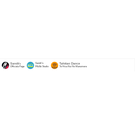
Sandii
Sandii's
Tahitian Dance
's
Hula
Officiala Page
Studio
Te Hiva Nui No Manumere