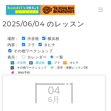
HOME
2025/06/04 のレッスン
ABOUT
渋谷校
横浜校
場所：
LESSON
フラ
タヒチ
内容：
その他ワークショップ
レッスン
カレンダー
一覧
表示：
…
渋谷校
…
横浜校
…フラ
…タヒチ
渋
横
H
T
料金表
…その他ワークショップ
…見学・体験レッスンOK
O
…Web予約
スケジュール
04
見学・体験レッスンのご案内
6月
よくある質問