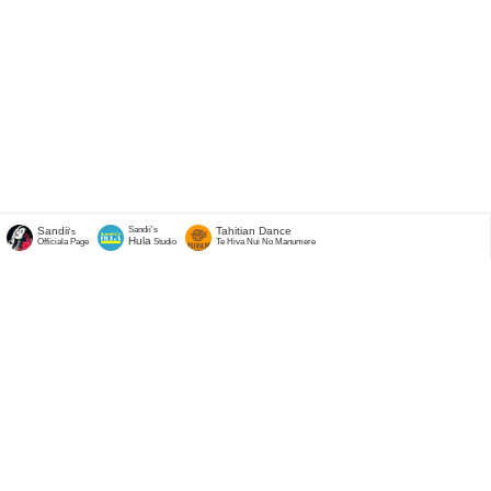
Sandii
Sandii's
Tahitian Dance
's
Hula
Officiala Page
Studio
Te Hiva Nui No Manumere